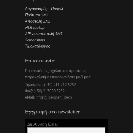
Λογαριασμός – Προφίλ
Πρότυπα SMS
Αποστολή SMS
HLR lookup
API για αποστολή SMS
Screenshots
Τιμοκατάλογος
Επικοινωνία
Για ερωτήσεις, σχόλια και προτάσεις
παρακαλούμε επικοινωνήστε μαζί μας:
Τηλέφωνο: (+30) 211 212 5252
Φαξ: (+30) 217000 5252
eMail: info[@]beopen[.]tech
Εγγραφή στο newsletter
Διεύθυνση Email