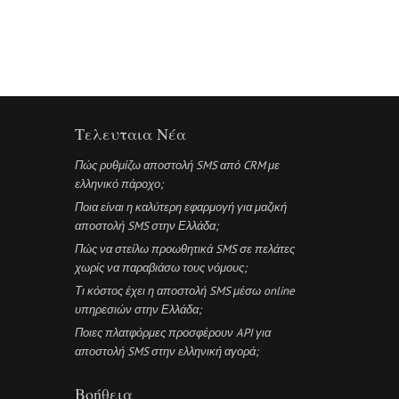
Τελευταια Νέα
Πώς ρυθμίζω αποστολή SMS από CRM με
ελληνικό πάροχο;
Ποια είναι η καλύτερη εφαρμογή για μαζική
αποστολή SMS στην Ελλάδα;
Πώς να στείλω προωθητικά SMS σε πελάτες
χωρίς να παραβιάσω τους νόμους;
Τι κόστος έχει η αποστολή SMS μέσω online
υπηρεσιών στην Ελλάδα;
Ποιες πλατφόρμες προσφέρουν API για
αποστολή SMS στην ελληνική αγορά;
Βοήθεια