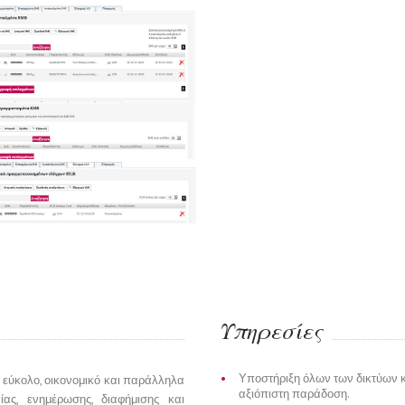
Αναφορές
iSMS.gr Screenshots
Υπηρεσίες
Υποστήριξη όλων των δικτύων κι
 εύκολο, οικονομικό και παράλληλα
αξιόπιστη παράδοση.
ίας, ενημέρωσης, διαφήμισης και