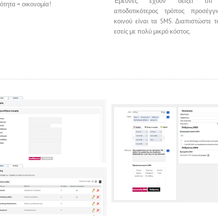
Έρευνες έχουν δείξει ότ
ότητα = οικονομία!
αποδοτικότερος τρόπος προσέγγι
κοινού είναι τα SMS. Διαπιστώστε τ
εσείς με πολύ μικρό κόστος.
Διαχείριση επαφών
Φόρμα αποστολής SMS
iSMS.gr Screenshots
iSMS.gr Screenshots