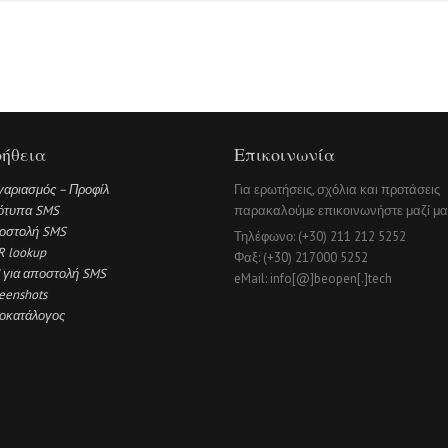
ήθεια
Επικοινωνία
γαριασμός – Προφίλ
Για ερωτήσεις, σχόλια και προτάσεις
ότυπα SMS
παρακαλούμε επικοινωνήστε μαζί μα
οστολή SMS
Τηλέφωνο: (+30) 211 212 5252
R lookup
Φαξ: (+30) 217000 5252
 για αποστολή SMS
eMail: info[@]beopen[.]tech
eenshots
μοκατάλογος