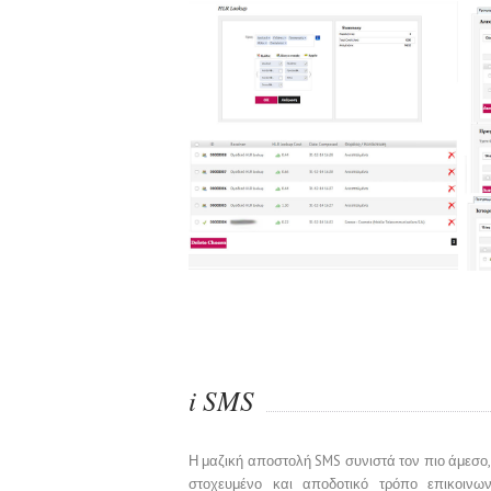
HLR lookup
iSMS.gr Screenshots
i SMS
Η μαζική αποστολή SMS συνιστά τον πιο άμεσο,
στοχευμένο και αποδοτικό τρόπο επικοινων