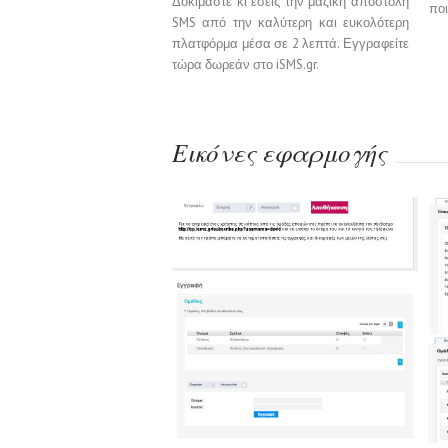
Δοκιμάστε κι εσείς την μαζική αποστολή
ποι
SMS από την καλύτερη και ευκολότερη
πλατφόρμα μέσα σε 2 λεπτά. Εγγραφείτε
τώρα δωρεάν στο iSMS.gr.
Εικόνες εφαρμογής
Διαχείριση πελατολογίου
iSMS.gr Screenshots