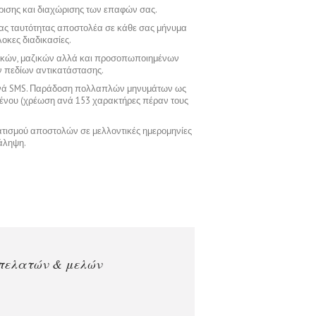
ρισης και διαχώρισης των επαφών σας.
σας ταυτότητας αποστολέα σε κάθε σας μήνυμα
οκες διαδικασίες.
ικών, μαζικών αλλά και προσοπωποιημένων
 πεδίων αντικατάστασης.
νά SMS. Παράδοση πολλαπλών μηνυμάτων ως
μένου (χρέωση ανά 153 χαρακτήρες πέραν τους
ισμού αποστολών σε μελλοντικές ημερομηνίες
άληψη.
μή της υπηρεσίας