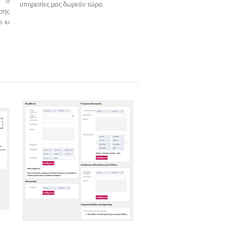
ι ο
υπηρεσίες μας δωρεάν τώρα.
σης
ο κι
Ειδοποιήσεις
iSMS.gr Screenshots