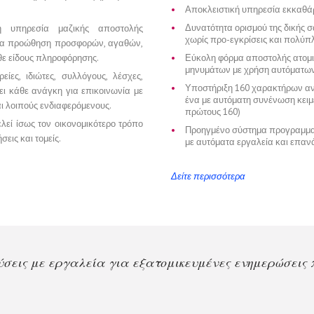
Αποκλειστική υπηρεσία εκκαθά
Δυνατότητα ορισμού της δικής 
τη υπηρεσία μαζικής αποστολής
χωρίς προ-εγκρίσεις και πολύπλ
για προώθηση προσφορών, αγαθών,
ε είδους πληροφόρησης.
Εύκολη φόρμα αποστολής ατομ
μηνυμάτων με χρήση αυτόματων
είες, ιδιώτες, συλλόγους, λέσχες,
Υποστήριξη 160 χαρακτήρων α
ι κάθε ανάγκη για επικοινωνία με
ένα με αυτόματη συνένωση κει
και λοιπούς ενδιαφερόμενους.
πρώτους 160)
ελεί ίσως τον οικονομικότερο τρόπο
Προηγμένο σύστημα προγραμματ
εις και τομείς.
με αυτόματα εργαλεία και επαν
Δείτε περισσότερα
χωρίς δέσμευση αγοράς & 5 δοκιμαστικά SMS για δοκι