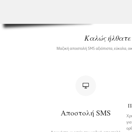
Καλώς ήλθατε
Μαζική αποστολή SMS αξιόπιστα, εύκολα, ο
Π
Αποστολή SMS
Χρ
γι
ορθ