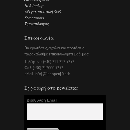
HLR lookup
API για αποστολή SMS
Screenshots
Τιμοκατάλογος
Επικοινωνία
Για ερωτήσεις, σχόλια και προτάσεις
παρακαλούμε επικοινωνήστε μαζί μας:
Τηλέφωνο: (+30) 211 212 5252
Φαξ: (+30) 217000 5252
eMail: info[@]beopen[.]tech
Εγγραφή στο newsletter
Διεύθυνση Email