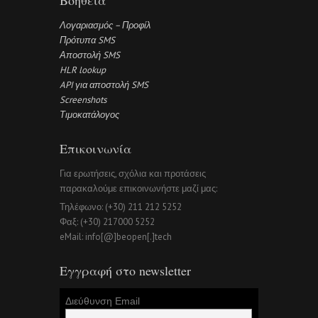
Βοήθεια
Λογαριασμός – Προφίλ
Πρότυπα SMS
Αποστολή SMS
HLR lookup
API για αποστολή SMS
Screenshots
Τιμοκατάλογος
Επικοινωνία
Για ερωτήσεις, σχόλια και προτάσεις
παρακαλούμε επικοινωνήστε μαζί μας:
Τηλέφωνο: (+30) 211 212 5252
Φαξ: (+30) 217000 5252
eMail: info[@]beopen[.]tech
Εγγραφή στο newsletter
Διεύθυνση Email