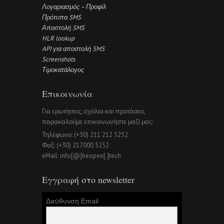
Λογαριασμός – Προφίλ
Πρότυπα SMS
Αποστολή SMS
HLR lookup
API για αποστολή SMS
Screenshots
Τιμοκατάλογος
Επικοινωνία
Για ερωτήσεις, σχόλια και προτάσεις
παρακαλούμε επικοινωνήστε μαζί μας:
Τηλέφωνο: (+30) 211 212 5252
Φαξ: (+30) 217000 5252
eMail: info[@]beopen[.]tech
Εγγραφή στο newsletter
Διεύθυνση Email