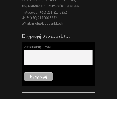
Για ερωτήσεις, σχόλια και προτάσεις
παρακαλούμε επικοινωνήστε μαζί μας:
Τηλέφωνο: (+30) 211 212 5252
Φαξ: (+30) 217000 5252
eMail: info[@]beopen[.]tech
Εγγραφή στο newsletter
Διεύθυνση Email