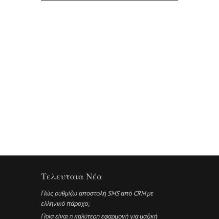
Τελευταια Νέα
Πώς ρυθμίζω αποστολή SMS από CRM με
ελληνικό πάροχο;
Ποια είναι η καλύτερη εφαρμογή για μαζική