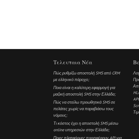
Τελευταια Νέα
Βο
Πώς ρυθμίζω αποστολή SMS από CRM
Λο
με ελληνικό πάροχο;
Πρ
Απ
Ποια είναι η καλύτερη εφαρμογή για
HL
μαζική αποστολή SMS στην Ελλάδα;
API
Πώς να στείλω προωθητικά SMS σε
Scr
πελάτες χωρίς να παραβιάσω τους
Τι
νόμους;
Τι κόστος έχει η αποστολή SMS μέσω
online υπηρεσιών στην Ελλάδα;
Ποιες πλατφόρμες προσφέρουν API για