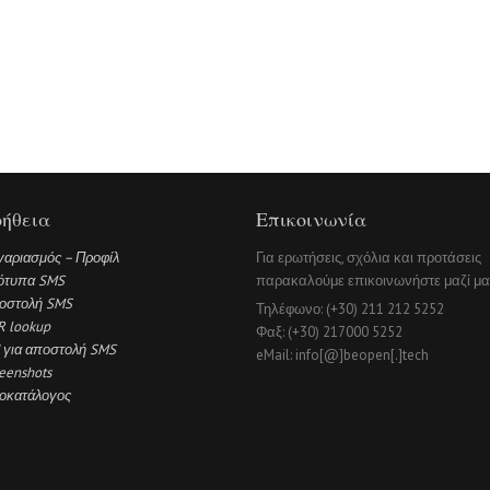
ήθεια
Επικοινωνία
γαριασμός – Προφίλ
Για ερωτήσεις, σχόλια και προτάσεις
ότυπα SMS
παρακαλούμε επικοινωνήστε μαζί μα
οστολή SMS
Τηλέφωνο: (+30) 211 212 5252
R lookup
Φαξ: (+30) 217000 5252
 για αποστολή SMS
eMail: info[@]beopen[.]tech
eenshots
μοκατάλογος