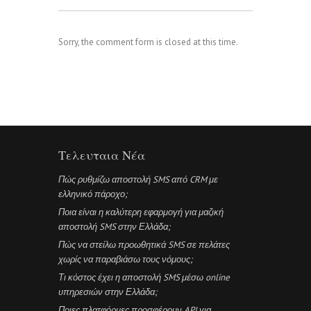
Sorry, the comment form is closed at this time.
Τελευταια Νέα
Πώς ρυθμίζω αποστολή SMS από CRM με
ελληνικό πάροχο;
Ποια είναι η καλύτερη εφαρμογή για μαζική
αποστολή SMS στην Ελλάδα;
Πώς να στείλω προωθητικά SMS σε πελάτες
χωρίς να παραβιάσω τους νόμους;
Τι κόστος έχει η αποστολή SMS μέσω online
υπηρεσιών στην Ελλάδα;
Ποιες πλατφόρμες προσφέρουν API για