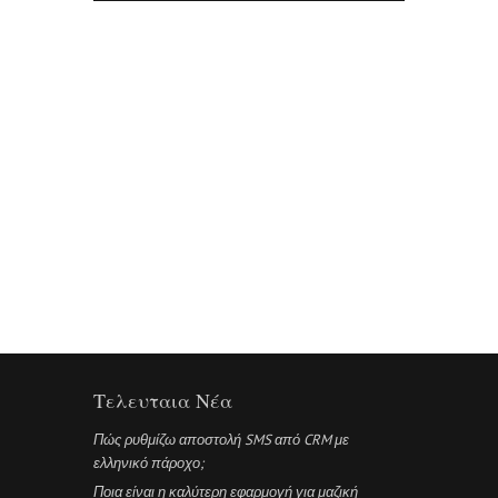
Τελευταια Νέα
Πώς ρυθμίζω αποστολή SMS από CRM με
ελληνικό πάροχο;
Ποια είναι η καλύτερη εφαρμογή για μαζική