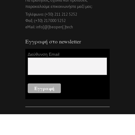
Για ερωτήσεις, σχόλια και προτάσεις
παρακαλούμε επικοινωνήστε μαζί μας:
Τηλέφωνο: (+30) 211 212 5252
Φαξ: (+30) 217000 5252
eMail: info[@]beopen[.]tech
Εγγραφή στο newsletter
Διεύθυνση Email