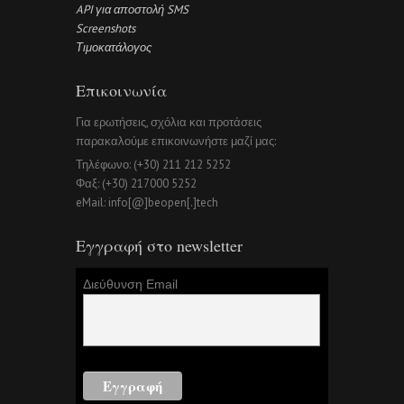
API για αποστολή SMS
Screenshots
Τιμοκατάλογος
Επικοινωνία
Για ερωτήσεις, σχόλια και προτάσεις
παρακαλούμε επικοινωνήστε μαζί μας:
Τηλέφωνο: (+30) 211 212 5252
Φαξ: (+30) 217000 5252
eMail: info[@]beopen[.]tech
Εγγραφή στο newsletter
Διεύθυνση Email