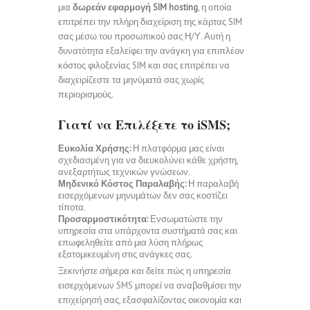
μια
δωρεάν εφαρμογή SIM hosting
, η οποία
επιτρέπει την πλήρη διαχείριση της κάρτας SIM
σας μέσω του προσωπικού σας Η/Υ. Αυτή η
δυνατότητα εξαλείφει την ανάγκη για επιπλέον
κόστος φιλοξενίας SIM και σας επιτρέπει να
διαχειρίζεστε τα μηνύματά σας χωρίς
περιορισμούς.
Γιατί να Επιλέξετε το iSMS;
Ευκολία Χρήσης:
Η πλατφόρμα μας είναι
σχεδιασμένη για να διευκολύνει κάθε χρήστη,
ανεξαρτήτως τεχνικών γνώσεων.
Μηδενικό Κόστος Παραλαβής:
Η παραλαβή
εισερχόμενων μηνυμάτων δεν σας κοστίζει
τίποτα.
Προσαρμοστικότητα:
Ενσωματώστε την
υπηρεσία στα υπάρχοντα συστήματά σας και
επωφεληθείτε από μια λύση πλήρως
εξατομικευμένη στις ανάγκες σας.
Ξεκινήστε σήμερα και δείτε πώς η υπηρεσία
εισερχόμενων SMS μπορεί να αναβαθμίσει την
επιχείρησή σας, εξασφαλίζοντας οικονομία και