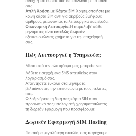
ανοιχτή και ουσιαστική επικοινωνία με το κοινό
σας.
Απλή Χρήση με Κάρτα SIM:
Χρησιμοποιήστε μια
κοινή κάρτα SIM αντί για ακριβούς 5ψήφιους
αριθμούς, μειώνοντας τα λειτουργικά σας έξοδα.
Οικονομική Λειτουργία:
Η παραλαβή κάθε
μηνύματος είναι
εντελώς δωρεάν
,
εξοικονομώντας χρήματα για την επιχείρησή
σας.
Πώς Λειτουργεί η Υπηρεσία;
Μέσα από την πλατφόρμα μας, μπορείτε να:
Λάβετε εισερχόμενα SMS απευθείας στον
λογαριασμό σας.
Απαντήσετε εύκολα στα μηνύματα,
βελτιώνοντας την επικοινωνία με τους πελάτες
σας.
Φιλοξενήσετε τη δική σας κάρτα SIM στον
προσωπικό σας υπολογιστή, χρησιμοποιώντας
τη δωρεάν εφαρμογή που προσφέρουμε.
Δωρεάν Εφαρμογή SIM Hosting
Για ακόμα μεγαλύτερη ευκολία, σας παρέχουμε