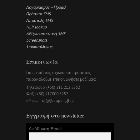
Λογαριασμός – Προφίλ
Πρότυπα SMS
Αποστολή SMS
HLR lookup
API για αποστολή SMS
Screenshots
Τιμοκατάλογος
Επικοινωνία
Για ερωτήσεις, σχόλια και προτάσεις
παρακαλούμε επικοινωνήστε μαζί μας:
Τηλέφωνο: (+30) 211 212 5252
Φαξ: (+30) 217000 5252
eMail: info[@]beopen[.]tech
Εγγραφή στο newsletter
Διεύθυνση Email