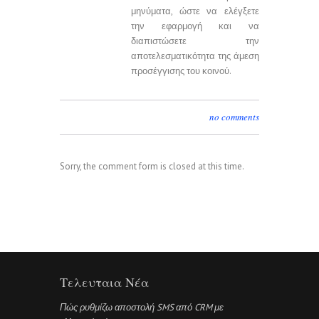
μηνύματα, ώστε να ελέγξετε
την εφαρμογή και να
διαπιστώσετε την
αποτελεσματικότητα της άμεση
προσέγγισης του κοινού.
no comments
Sorry, the comment form is closed at this time.
Τελευταια Νέα
Πώς ρυθμίζω αποστολή SMS από CRM με