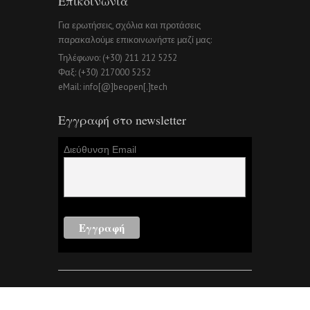
Επικοινωνία
Για ερωτήσεις, σχόλια και προτάσεις
παρακαλούμε επικοινωνήστε μαζί μας:
Τηλέφωνο: (+30) 211 212 5252
Φαξ: (+30) 217000 5252
eMail: info[@]beopen[.]tech
Εγγραφή στο newsletter
Διεύθυνση Email